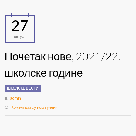
27
август
Почетак нове, 2021/22.
школске године
ШКОЛСКЕ ВЕСТИ
Author
admin
Коментари су искључени
на
Почетак
нове,
2021/22.
школске