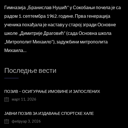
Гимназија „Бранислав Нушић“ у Сокобањи почела је са
радом 1. септембра 1962. године. Прва генерација
ученика похађала је наставу у старој згради Основне
школе „Димитрије Драговић“ (сада Основна школа
„Митрополит Михаило“), задужбини митрополита
Михаила…
Последње вести
ПОЗИВ – ОСИГУРАЊЕ ИМОВИНЕ И ЗАПОСЛЕНИХ
март 11, 2026
ЈАВНИ ПОЗИВ ЗА ИЗДАВАЊЕ СПОРТСКЕ ХАЛЕ
фебруар 3, 2026