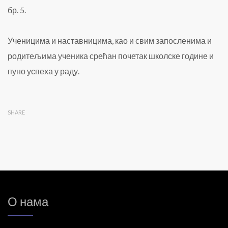
бр. 5.
Ученицима и наставницима, као и свим запосленима и
родитељима ученика срећан почетак школске године и
пуно успеха у раду.
SHARE
О нама