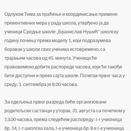
године
Одлуком Тима за праћење и координисање примене
превентивних мера у раду школа, утврђено ја да
ученици Средње школе „Бранислав Нушић“ школску
годину почињу према моделу 1, који подразумева
боравак у школи свих ученика истовремено, са
трајањем часова од 45. минута. Ученици ће
правовемено добити распореде часова, који ће такође
бити доступни и преко сајта школе. Почетак првог часа у
среду, 1. септембра је 8.00 часова.
За одељења првог разреда биће организовани
родитељски састанци у уторак, 31. августа са почетком у
13.00 часова, према следећем распореду: I-г учионица
бр. 14, I-т школска хала, I-e учионица бр. 8 и I-к учионица